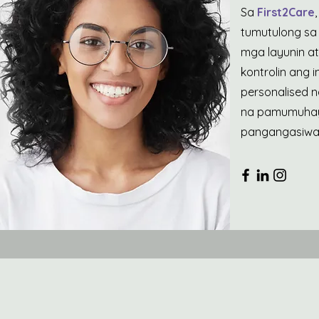
Sa
First2Care
tumutulong sa
mga layunin a
kontrolin ang
personalised n
na pamumuhay 
pangangasiwa 