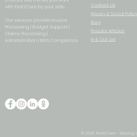
choices. Live the life you want
Contact Us
with First2Care by your side.
Privacy & S
ocial Policy
Our services provide Invoice
Blog
Processing | Budget Support |
Popular Articles
Claims Processing |
In & Out List
Administration | NDIS Compliance
© 2026 First2Care - Serving