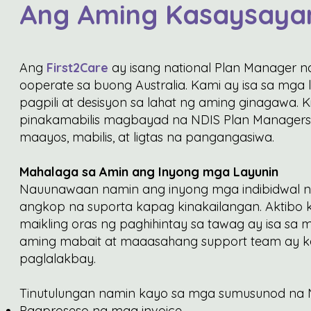
Ang Aming Kasaysaya
Ang
First2Care
ay isang national Plan Manager n
ooperate sa buong Australia. Kami ay isa sa mga 
pagpili at desisyon sa lahat ng aming ginagawa. K
pinakamabilis magbayad na NDIS Plan Managers
maayos, mabilis, at ligtas na pangangasiwa.
Mahalaga sa Amin ang Inyong mga Layunin
Nauunawaan namin ang inyong mga indibidwal n
angkop na suporta kapag kinakailangan. Aktibo 
maikling oras ng paghihintay sa tawag ay isa sa 
aming mabait at maaasahang support team ay k
paglalakbay.
Tinutulungan namin kayo sa mga sumusunod na N
Pagproseso ng mga invoice